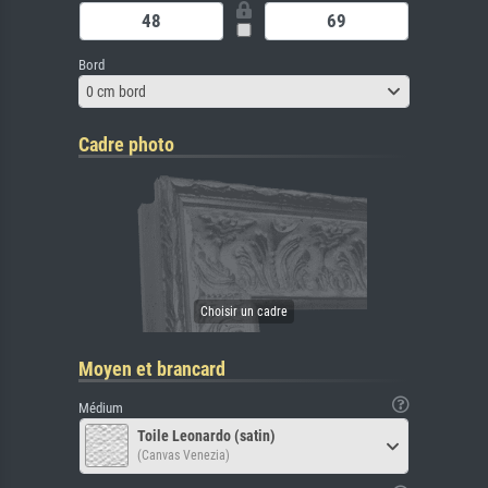
Bord
0 cm bord
Cadre photo
Moyen et brancard
Médium
Toile Leonardo (satin)
(Canvas Venezia)