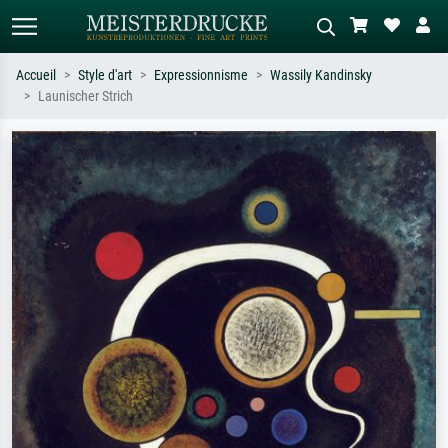
Accueil
Style d'art
Expressionnisme
Wassily Kandinsky
Launischer Strich
Recherche standard
Recherche d'images IA
Recherchez par artiste, titre ou style –
Décrivez la scène – ex. prairie verte,
ex. Monet, Nuit étoilée,
abstrait avec beaucoup de rouge,
impressionnisme, vague de Hokusai,
tableau sombre, nu debout près d'un
nu.
arbre.