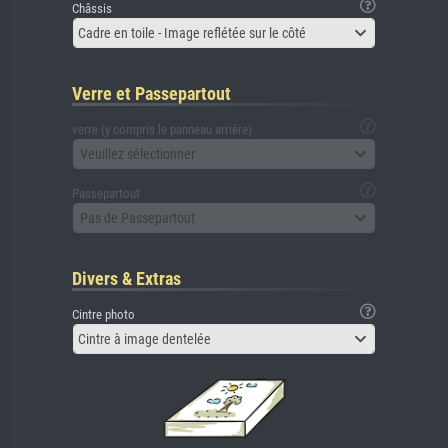
Châssis
Cadre en toile - Image reflétée sur le côté
Verre et Passepartout
verre (y compris le panneau arrière)
Veuillez sélectionner
Passepartout
Pas de Passepartout
Divers & Extras
Cintre photo
Cintre à image dentelée