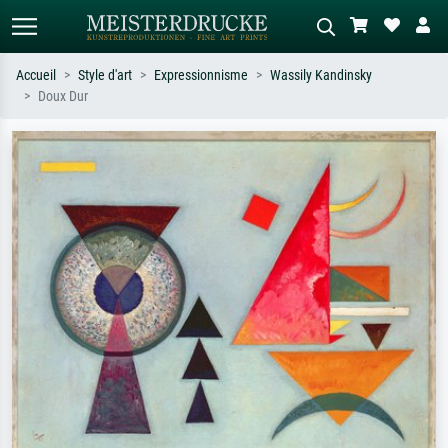
Accueil
Style d'art
Expressionnisme
Wassily Kandinsky
Doux Dur
Recherche standard
Recherche d'images IA
Recherchez par artiste, titre ou style –
Décrivez la scène – ex. prairie verte,
ex. Monet, Nuit étoilée,
abstrait avec beaucoup de rouge,
impressionnisme, vague de Hokusai,
tableau sombre, nu debout près d'un
nu.
arbre.