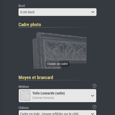
Bord
0 cm bord
Cadre photo
Moyen et brancard
Médium
Toile Leonardo (satin)
(Canvas Venezia)
Châssis
Cadre en toile - Image reflétée sur le côté