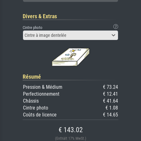
Divers & Extras
Cintre photo
Cintre à image dentelée
Résumé
Pression & Médium
€ 73.24
Perfectionnement
€ 12.41
Châssis
€ 41.64
Cintre photo
€ 1.08
Coûts de licence
€ 14.65
€ 143.02
(Enthält 17% MwSt.)