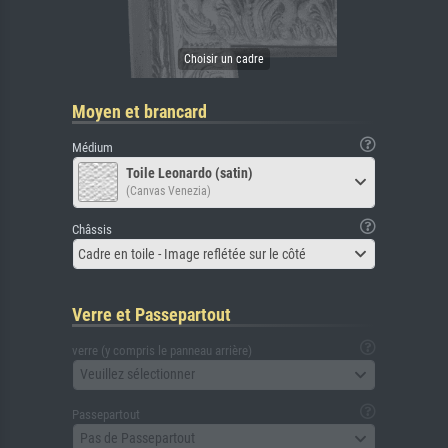
Moyen et brancard
Médium
Toile Leonardo (satin)
(Canvas Venezia)
Châssis
Cadre en toile - Image reflétée sur le côté
Verre et Passepartout
verre (y compris le panneau arrière)
Veuillez sélectionner
Passepartout
Pas de Passepartout