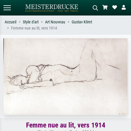
Accueil
Style d'art
Art Nouveau
Gustav Klimt
Femme nue au lit, vers 1914
Recherche standard
Recherche d'images IA
Recherchez par artiste, titre ou style –
Décrivez la scène – ex. prairie verte,
ex. Monet, Nuit étoilée,
abstrait avec beaucoup de rouge,
impressionnisme, vague de Hokusai,
tableau sombre, nu debout près d'un
nu.
arbre.
Femme nue au lit, vers 1914