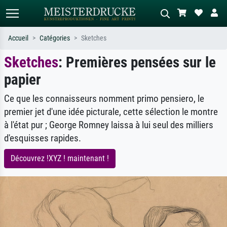
Accueil
Catégories
Sketches
Sketches
: Premières pensées sur le
Recherche standard
Recherche d'images IA
papier
Recherchez par artiste, titre ou style –
Décrivez la scène – ex. prairie verte,
ex. Monet, Nuit étoilée,
abstrait avec beaucoup de rouge,
impressionnisme, vague de Hokusai,
tableau sombre, nu debout près d'un
Ce que les connaisseurs nomment primo pensiero, le
nu.
arbre.
premier jet d'une idée picturale, cette sélection le montre
à l'état pur ; George Romney laissa à lui seul des milliers
d'esquisses rapides.
Découvrez !XYZ ! maintenant !