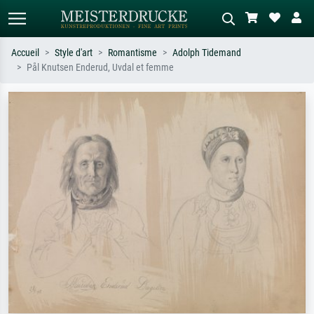
Accueil
Style d'art
Romantisme
Adolph Tidemand
Pål Knutsen Enderud, Uvdal et femme
Recherche standard
Recherche d'images IA
Recherchez par artiste, titre ou style –
Décrivez la scène – ex. prairie verte,
ex. Monet, Nuit étoilée,
abstrait avec beaucoup de rouge,
impressionnisme, vague de Hokusai,
tableau sombre, nu debout près d'un
nu.
arbre.