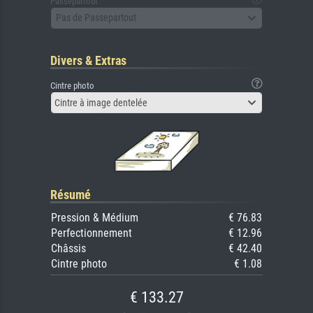
Passepartout
Pas de Passepartout
Divers & Extras
Cintre photo
Cintre à image dentelée
Résumé
Pression & Médium
€ 76.83
Perfectionnement
€ 12.96
Châssis
€ 42.40
Cintre photo
€ 1.08
€ 133.27