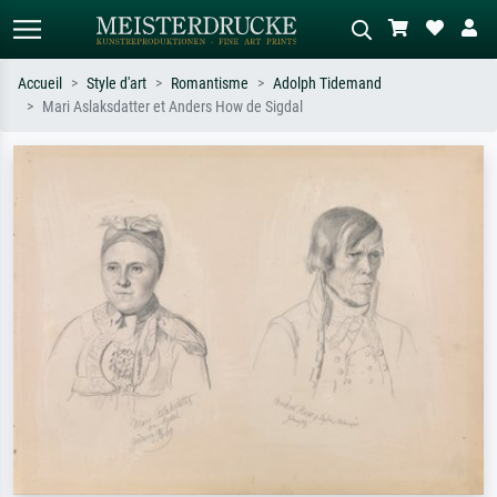
Accueil
Style d'art
Romantisme
Adolph Tidemand
Mari Aslaksdatter et Anders How de Sigdal
Recherche standard
Recherche d'images IA
Recherchez par artiste, titre ou style –
Décrivez la scène – ex. prairie verte,
ex. Monet, Nuit étoilée,
abstrait avec beaucoup de rouge,
impressionnisme, vague de Hokusai,
tableau sombre, nu debout près d'un
nu.
arbre.