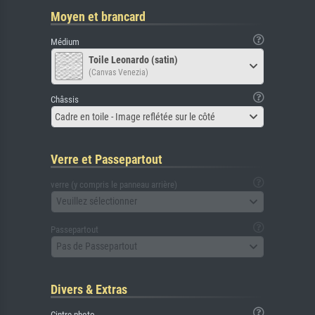
Moyen et brancard
Médium
Toile Leonardo (satin)
(Canvas Venezia)
Châssis
Cadre en toile - Image reflétée sur le côté
Verre et Passepartout
verre (y compris le panneau arrière)
Veuillez sélectionner
Passepartout
Pas de Passepartout
Divers & Extras
Cintre photo