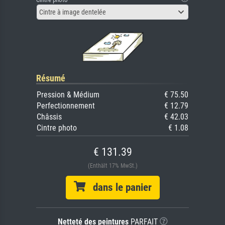
Cintre à image dentelée
Résumé
Pression & Médium
€ 75.50
Perfectionnement
€ 12.79
Châssis
€ 42.03
Cintre photo
€ 1.08
€ 131.39
(Enthält 17% MwSt.)
dans le panier
Netteté des peintures
PARFAIT