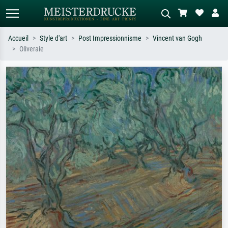
Accueil
Style d'art
Post Impressionnisme
Vincent van Gogh
Oliveraie
Recherche standard
Recherche d'images IA
Recherchez par artiste, titre ou style –
Décrivez la scène – ex. prairie verte,
ex. Monet, Nuit étoilée,
abstrait avec beaucoup de rouge,
impressionnisme, vague de Hokusai,
tableau sombre, nu debout près d'un
nu.
arbre.