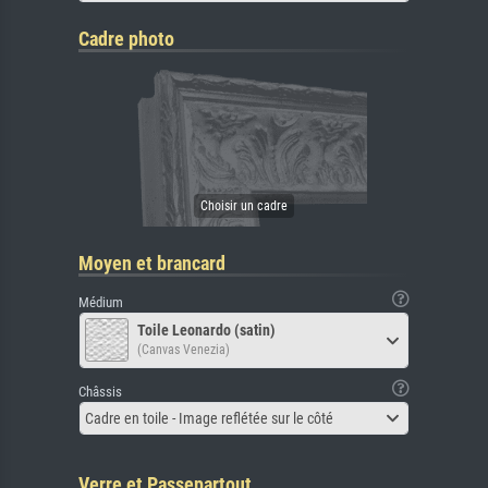
Cadre photo
Moyen et brancard
Médium
Toile Leonardo (satin)
(Canvas Venezia)
Châssis
Cadre en toile - Image reflétée sur le côté
Verre et Passepartout