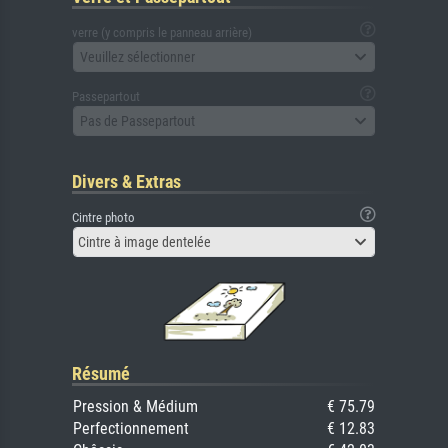
verre (y compris le panneau arrière)
Veuillez sélectionner
Passepartout
Pas de Passepartout
Divers & Extras
Cintre photo
Cintre à image dentelée
Résumé
Pression & Médium
€ 75.79
Perfectionnement
€ 12.83