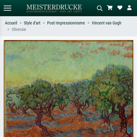
Accueil
Style d'art
Post Impressionnisme
Vincent van Gogh
Oliveraie
Recherche standard
Recherche d'images IA
Recherchez par artiste, titre ou style –
Décrivez la scène – ex. prairie verte,
ex. Monet, Nuit étoilée,
abstrait avec beaucoup de rouge,
impressionnisme, vague de Hokusai,
tableau sombre, nu debout près d'un
nu.
arbre.