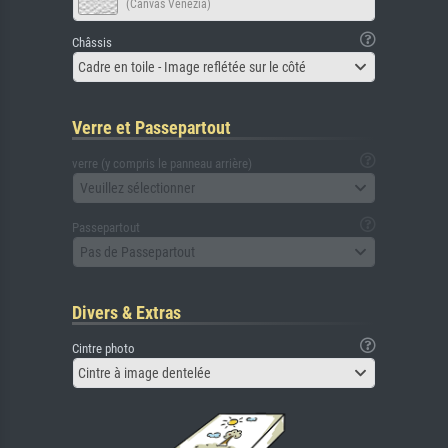
(Canvas Venezia)
Châssis
Cadre en toile - Image reflétée sur le côté
Verre et Passepartout
verre (y compris le panneau arrière)
Veuillez sélectionner
Passepartout
Pas de Passepartout
Divers & Extras
Cintre photo
Cintre à image dentelée