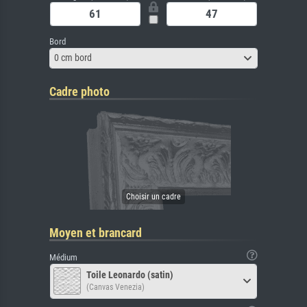
Bord
0 cm bord
Cadre photo
Moyen et brancard
Médium
Toile Leonardo (satin)
(Canvas Venezia)