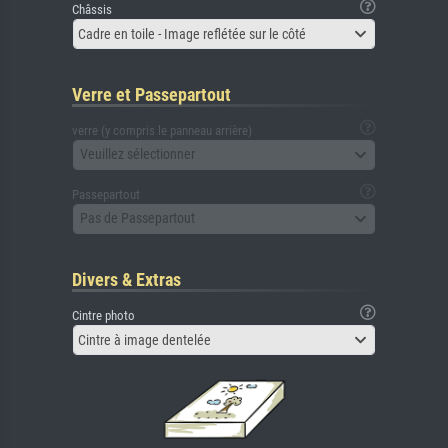
Châssis
Cadre en toile - Image reflétée sur le côté
Verre et Passepartout
verre (y compris le panneau arrière)
Veuillez sélectionner
Passepartout
Pas de Passepartout
Divers & Extras
Cintre photo
Cintre à image dentelée