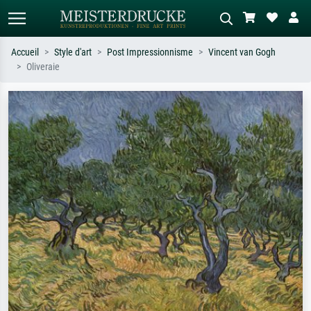
Accueil
Style d'art
Post Impressionnisme
Vincent van Gogh
Oliveraie
Recherche standard
Recherche d'images IA
Recherchez par artiste, titre ou style –
Décrivez la scène – ex. prairie verte,
ex. Monet, Nuit étoilée,
abstrait avec beaucoup de rouge,
impressionnisme, vague de Hokusai,
tableau sombre, nu debout près d'un
nu.
arbre.