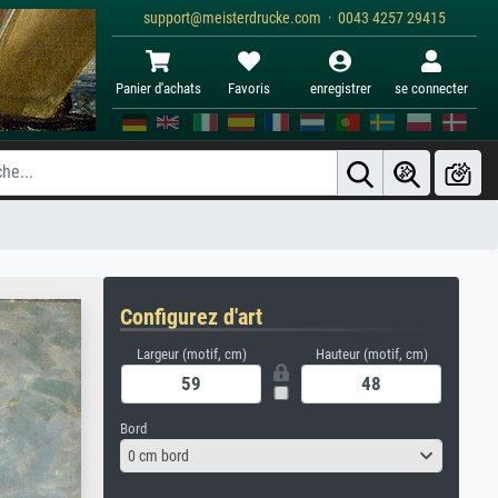
support@meisterdrucke.com · 0043 4257 29415
Panier d'achats
Favoris
enregistrer
se connecter
Configurez d'art
Largeur (motif, cm)
Hauteur (motif, cm)
Bord
0 cm bord