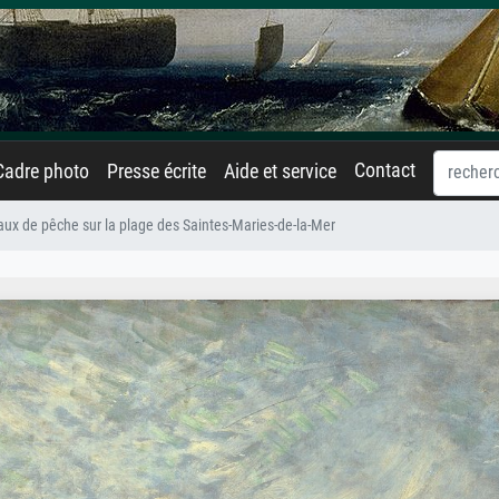
Contact
Cadre photo
Presse écrite
Aide et service
ux de pêche sur la plage des Saintes-Maries-de-la-Mer