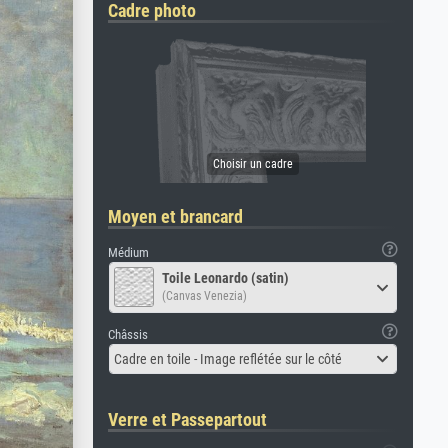
Cadre photo
Moyen et brancard
Médium
Toile Leonardo (satin)
(Canvas Venezia)
Châssis
Cadre en toile - Image reflétée sur le côté
Verre et Passepartout