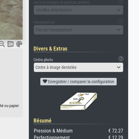
verre (y compris le panneau arrière)
Veuillez sélectionner
Passepartout
Pas de Passepartout
Divers & Extras
Cintre photo
Cintre à image dentelée
Enregistrer / comparer la configuration
ché ou papier
Résumé
Pression & Médium
€ 72.27
Perfectionnement
€ 12.29