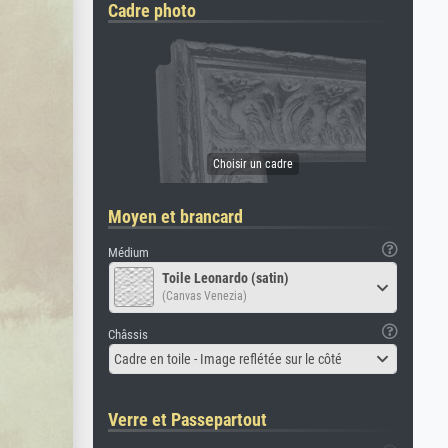
Cadre photo
Moyen et brancard
Médium
Toile Leonardo (satin)
(Canvas Venezia)
Châssis
Cadre en toile - Image reflétée sur le côté
Verre et Passepartout