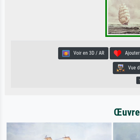
Voir en 3D / AR
Ajouter 
Vue de 
Œuvres