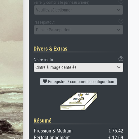
verre (y compris le panneau arrière)
Veuillez sélectionner
Passepartout
Pas de Passepartout
Divers & Extras
Cintre photo
Cintre à image dentelée
Enregistrer / comparer la configuration
Résumé
Pression & Médium
€ 75.42
Perfectionnement
€ 12.69