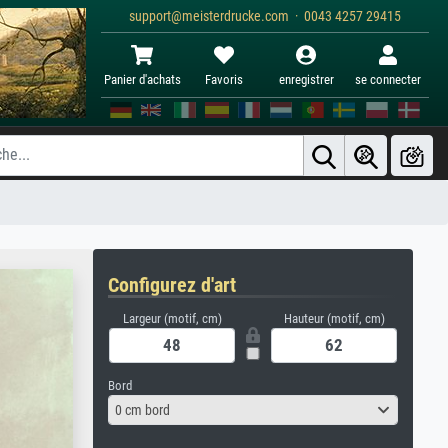
support@meisterdrucke.com · 0043 4257 29415
Panier d'achats
Favoris
enregistrer
se connecter
Configurez d'art
Largeur (motif, cm)
Hauteur (motif, cm)
Bord
0 cm bord