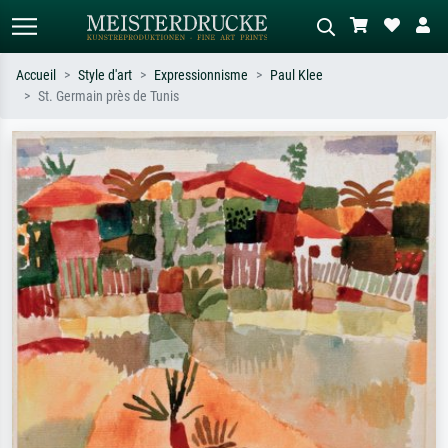
Accueil
Style d'art
Expressionnisme
Paul Klee
St. Germain près de Tunis
Recherche standard
Recherche d'images IA
Recherchez par artiste, titre ou style –
Décrivez la scène – ex. prairie verte,
ex. Monet, Nuit étoilée,
abstrait avec beaucoup de rouge,
impressionnisme, vague de Hokusai,
tableau sombre, nu debout près d'un
nu.
arbre.