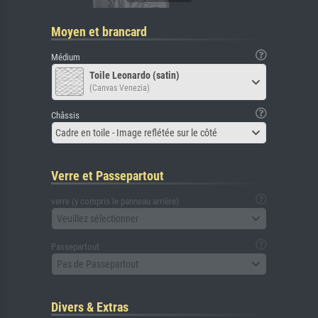
Moyen et brancard
Médium
Toile Leonardo (satin)
(Canvas Venezia)
Châssis
Cadre en toile - Image reflétée sur le côté
Verre et Passepartout
verre (y compris le panneau arrière)
Veuillez sélectionner
Passepartout
Pas de Passepartout
Divers & Extras