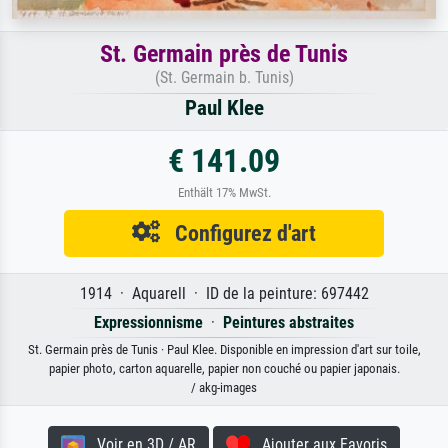
St. Germain près de Tunis
(St. Germain b. Tunis)
Paul Klee
€ 141.09
Enthält 17% MwSt.
Configurez d'art
1914 · Aquarell · ID de la peinture: 697442
Expressionnisme
·
Peintures abstraites
St. Germain près de Tunis · Paul Klee. Disponible en impression d'art sur toile,
papier photo, carton aquarelle, papier non couché ou papier japonais.
/ akg-images
Voir en 3D / AR
Ajouter aux Favoris