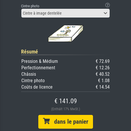
Cintre photo
Cintre à image dentelée
Résumé
Pression & Médium
€ 72.69
Perfectionnement
€ 12.26
Châssis
€ 40.52
Cintre photo
€ 1.08
Coûts de licence
€ 14.54
€ 141.09
(Enthält 17% MwSt.)
dans le panier