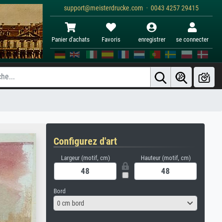
support@meisterdrucke.com · 0043 4257 29415
Panier d'achats
Favoris
enregistrer
se connecter
Configurez d'art
Largeur (motif, cm)
Hauteur (motif, cm)
Bord
0 cm bord