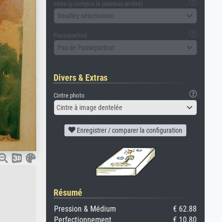
verre (y compris le panneau arrière)
Veuillez sélectionner
Passepartout
Pas de Passepartout
Divers & Extras
Cintre photo
Cintre à image dentelée
Enregistrer / comparer la configuration
Résumé
Pression & Médium
€ 62.88
Perfectionnement
€ 10.80