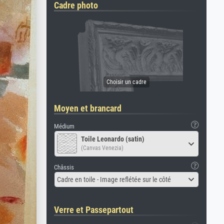
Cadre photo
Moyen et brancard
Médium
Toile Leonardo (satin)
(Canvas Venezia)
Châssis
Cadre en toile - Image reflétée sur le côté
Verre et Passepartout