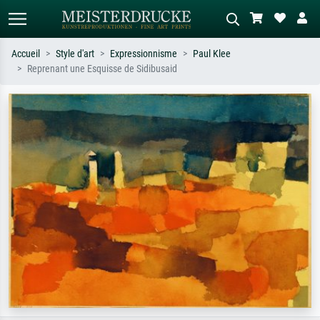
Accueil
Style d'art
Expressionnisme
Paul Klee
Reprenant une Esquisse de Sidibusaid
Recherche standard
Recherche d'images IA
Recherchez par artiste, titre ou style –
Décrivez la scène – ex. prairie verte,
ex. Monet, Nuit étoilée,
abstrait avec beaucoup de rouge,
impressionnisme, vague de Hokusai,
tableau sombre, nu debout près d'un
nu.
arbre.