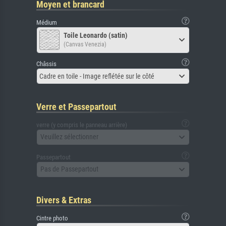
Moyen et brancard
Médium
Toile Leonardo (satin)
(Canvas Venezia)
Châssis
Cadre en toile - Image reflétée sur le côté
Verre et Passepartout
verre (y compris le panneau arrière)
Veuillez sélectionner
Passepartout
Pas de Passepartout
Divers & Extras
Cintre photo