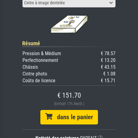
Cintre à image dentelée
Résumé
Pression & Médium
€ 78.57
Perfectionnement
€ 13.20
Châssis
€ 43.15
Cintre photo
€ 1.08
Coûts de licence
€ 15.71
€ 151.70
(Enthält 17% MwSt.)
dans le panier