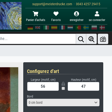
support@meisterdrucke.com · 0043 4257 29415
Panier d'achats
Favoris
enregistrer
se connecter
Configurez d'art
Largeur (motif, cm)
Hauteur (motif, cm)
Bord
0 cm bord