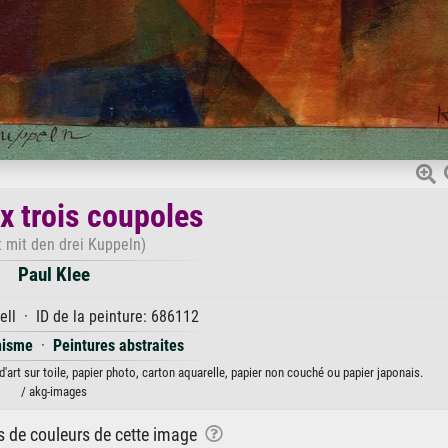
ux trois coupoles
t mit den drei Kuppeln)
Paul Klee
ll · ID de la peinture: 686112
nisme
·
Peintures abstraites
d'art sur toile, papier photo, carton aquarelle, papier non couché ou papier japonais.
/ akg-images
ns de couleurs de cette image