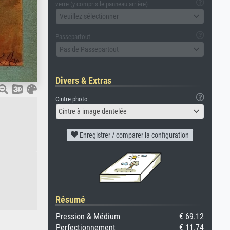
verre (y compris le panneau arrière)
Veuillez sélectionner
Passepartout
Pas de Passepartout
Divers & Extras
Cintre photo
Cintre à image dentelée
Enregistrer / comparer la configuration
Résumé
Pression & Médium
€ 69.12
Perfectionnement
€ 11.74