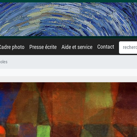
Contact
Cadre photo
Presse écrite
Aide et service
poles