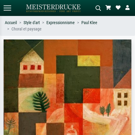
Accueil
Style d'art
Expressionnisme
Paul Klee
Choral et paysage
Recherche standard
Recherche d'images IA
Recherchez par artiste, titre ou style –
Décrivez la scène – ex. prairie verte,
ex. Monet, Nuit étoilée,
abstrait avec beaucoup de rouge,
impressionnisme, vague de Hokusai,
tableau sombre, nu debout près d'un
nu.
arbre.