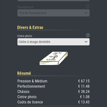
Passepartout
Pas de Passepartout
Divers & Extras
Cintre photo
Cintre à image dentelée
Résumé
Pression & Médium
€ 67.15
Perfectionnement
€ 11.48
Châssis
€ 38.24
Cintre photo
€ 1.08
Coûts de licence
€ 13.43