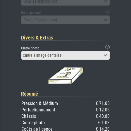
Veuillez sélectionner
Passepartout
Pas de Passepartout
Divers & Extras
Cintre photo
Cintre à image dentelée
Résumé
Pression & Médium
€ 71.05
Perfectionnement
€ 12.05
Châssis
€ 40.88
Cintre photo
€ 1.08
Coûts de licence
€ 14.20