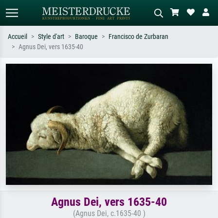
Accueil
Style d'art
Baroque
Francisco de Zurbaran
Agnus Dei, vers 1635-40
Recherche standard
Recherche d'images IA
Recherchez par artiste, titre ou style –
Décrivez la scène – ex. prairie verte,
ex. Monet, Nuit étoilée,
abstrait avec beaucoup de rouge,
impressionnisme, vague de Hokusai,
tableau sombre, nu debout près d'un
nu.
arbre.
Agnus Dei, vers 1635-40
(Agnus Dei, c.1635-40 )