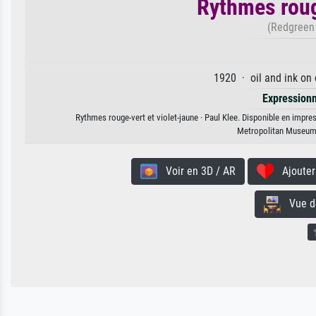
Rythmes roug
(Redgreen 
1920 · oil and ink on
Expression
Rythmes rouge-vert et violet-jaune · Paul Klee. Disponible en impres
Metropolitan Museum 
Voir en 3D / AR
Ajouter 
Vue de 