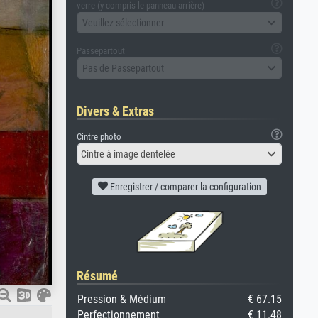
verre (y compris le panneau arrière)
Veuillez sélectionner
Passepartout
Pas de Passepartout
Divers & Extras
Cintre photo
Cintre à image dentelée
Enregistrer / comparer la configuration
Résumé
Pression & Médium
€ 67.15
Perfectionnement
€ 11.48