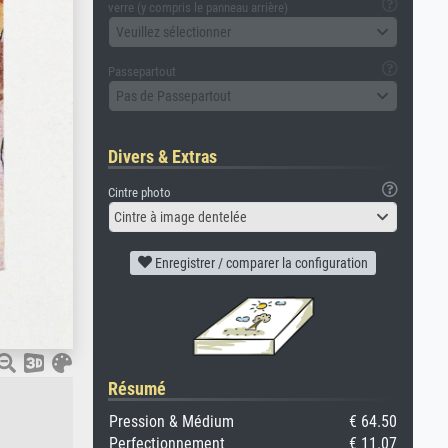
verre (y compris le panneau arrière)
Veuillez sélectionner
Passepartout
Pas de Passepartout
Divers & Extras
Cintre photo
Cintre à image dentelée
Enregistrer / comparer la configuration
Résumé
Pression & Médium
€ 64.50
Perfectionnement
€ 11.07