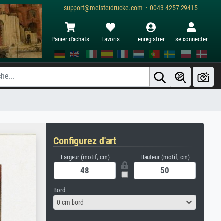
support@meisterdrucke.com · 0043 4257 29415
Panier d'achats
Favoris
enregistrer
se connecter
Configurez d'art
Largeur (motif, cm)
Hauteur (motif, cm)
Bord
0 cm bord