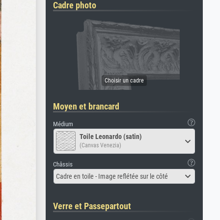
Cadre photo
Moyen et brancard
Médium
Toile Leonardo (satin)
(Canvas Venezia)
Châssis
Cadre en toile - Image reflétée sur le côté
Verre et Passepartout