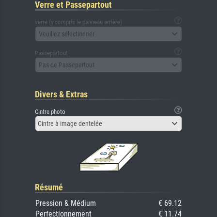
Verre et Passepartout
verre (y compris le panneau arrière)
Veuillez sélectionner
Passepartout
Pas de Passepartout
Divers & Extras
Cintre photo
Cintre à image dentelée
Résumé
Pression & Médium
€ 69.12
Perfectionnement
€ 11.74