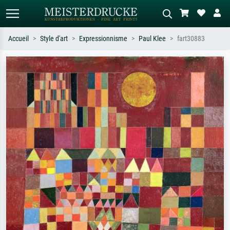
Accueil
Style d'art
Expressionnisme
Paul Klee
fart30883
Recherche standard
Recherche d'images IA
Recherchez par artiste, titre ou style –
Décrivez la scène – ex. prairie verte,
ex. Monet, Nuit étoilée,
abstrait avec beaucoup de rouge,
impressionnisme, vague de Hokusai,
tableau sombre, nu debout près d'un
nu.
arbre.