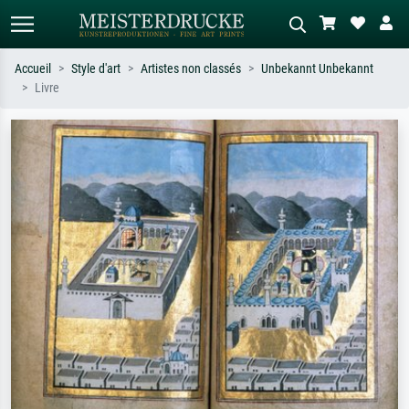
Accueil
Style d'art
Artistes non classés
Unbekannt Unbekannt
Livre
Recherche standard
Recherche d'images IA
Recherchez par artiste, titre ou style –
Décrivez la scène – ex. prairie verte,
ex. Monet, Nuit étoilée,
abstrait avec beaucoup de rouge,
impressionnisme, vague de Hokusai,
tableau sombre, nu debout près d'un
nu.
arbre.