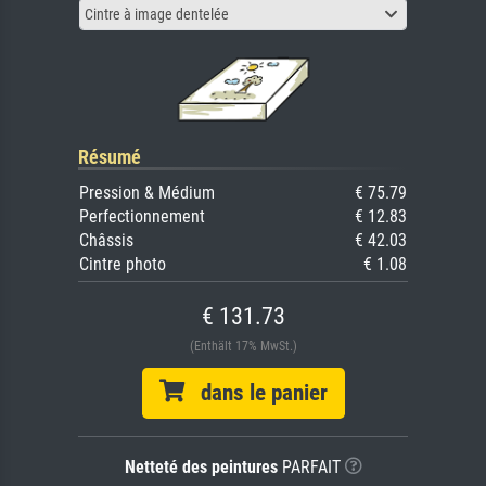
Cintre à image dentelée
Résumé
Pression & Médium
€ 75.79
Perfectionnement
€ 12.83
Châssis
€ 42.03
Cintre photo
€ 1.08
€ 131.73
(Enthält 17% MwSt.)
dans le panier
Netteté des peintures
PARFAIT