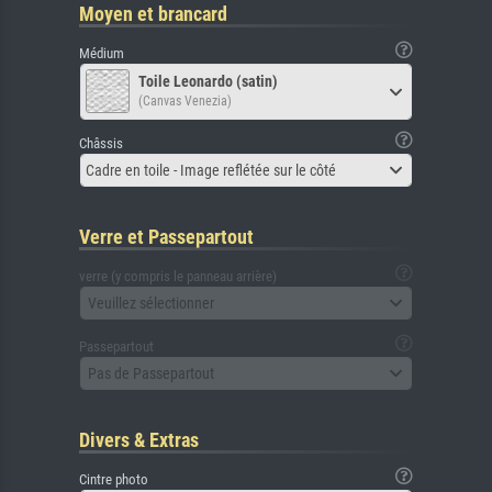
Moyen et brancard
Médium
Toile Leonardo (satin)
(Canvas Venezia)
Châssis
Cadre en toile - Image reflétée sur le côté
Verre et Passepartout
verre (y compris le panneau arrière)
Veuillez sélectionner
Passepartout
Pas de Passepartout
Divers & Extras
Cintre photo