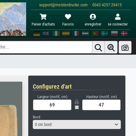
support@meisterdrucke.com · 0043 4257 29415
Panier d'achats
Favoris
enregistrer
se connecter
Configurez d'art
Largeur (motif, cm)
Hauteur (motif, cm)
Bord
0 cm bord