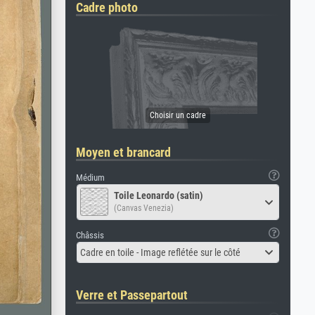
Cadre photo
Moyen et brancard
Médium
Toile Leonardo (satin)
(Canvas Venezia)
Châssis
Cadre en toile - Image reflétée sur le côté
Verre et Passepartout