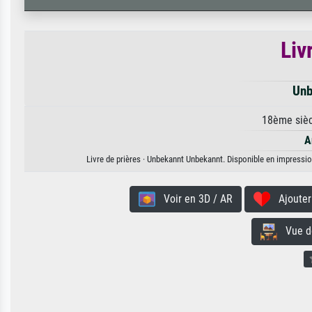
Liv
Unb
18ème sièc
A
Livre de prières · Unbekannt Unbekannt. Disponible en impression
Voir en 3D / AR
Ajouter 
Vue de 