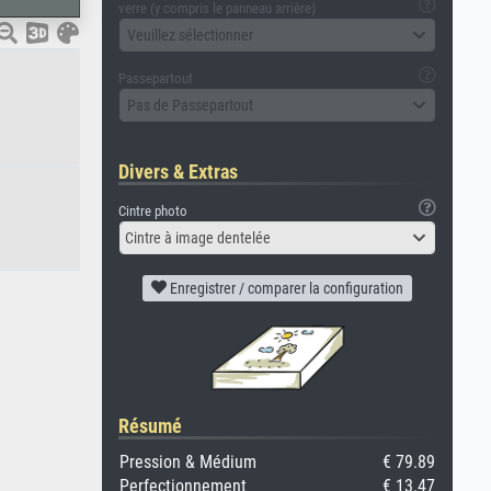
verre (y compris le panneau arrière)
Veuillez sélectionner
Passepartout
Pas de Passepartout
Divers & Extras
Cintre photo
Cintre à image dentelée
Enregistrer / comparer la configuration
Résumé
Pression & Médium
€ 79.89
Perfectionnement
€ 13.47