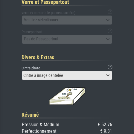
Verre et Passepartout
verre (y compris le panneau arrière)
Veuillez sélectionner
Passepartout
Pas de Passepartout
Divers & Extras
Cintre photo
Cintre à image dentelée
Résumé
Pression & Médium
€ 52.76
Perfectionnement
€ 9.31