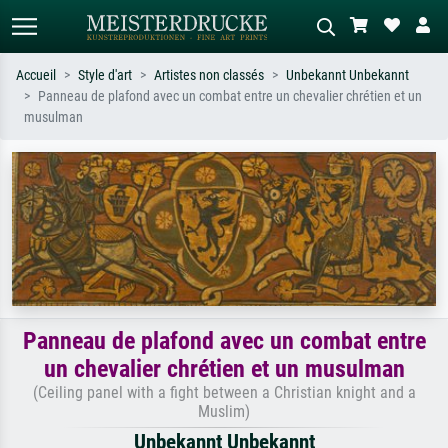
Accueil
Style d'art
Artistes non classés
Unbekannt Unbekannt
Panneau de plafond avec un combat entre un chevalier chrétien et un
Recherche standard
Recherche d'images IA
musulman
Recherchez par artiste, titre ou style –
Décrivez la scène – ex. prairie verte,
ex. Monet, Nuit étoilée,
abstrait avec beaucoup de rouge,
impressionnisme, vague de Hokusai,
tableau sombre, nu debout près d'un
nu.
arbre.
Panneau de plafond avec un combat entre
un chevalier chrétien et un musulman
(Ceiling panel with a fight between a Christian knight and a
Muslim)
Unbekannt Unbekannt