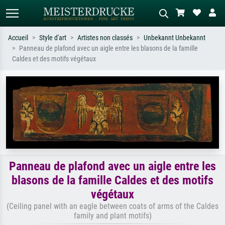
Accueil
Style d'art
Artistes non classés
Unbekannt Unbekannt
Panneau de plafond avec un aigle entre les blasons de la famille
Recherche standard
Recherche d'images IA
Caldes et des motifs végétaux
Recherchez par artiste, titre ou style –
Décrivez la scène – ex. prairie verte,
ex. Monet, Nuit étoilée,
abstrait avec beaucoup de rouge,
impressionnisme, vague de Hokusai,
tableau sombre, nu debout près d'un
nu.
arbre.
Panneau de plafond avec un aigle entre les
blasons de la famille Caldes et des motifs
végétaux
(Ceiling panel with an eagle between coats of arms of the Caldes
family and plant motifs)