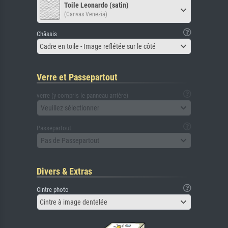
Toile Leonardo (satin)
(Canvas Venezia)
Châssis
Cadre en toile - Image reflétée sur le côté
Verre et Passepartout
verre (y compris le panneau arrière)
Veuillez sélectionner
Passepartout
Pas de Passepartout
Divers & Extras
Cintre photo
Cintre à image dentelée