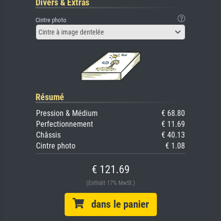
Divers & Extras
Cintre photo
Cintre à image dentelée
Résumé
Pression & Médium
€ 68.80
Perfectionnement
€ 11.69
Châssis
€ 40.13
Cintre photo
€ 1.08
€ 121.69
(Enthält 17% MwSt.)
dans le panier