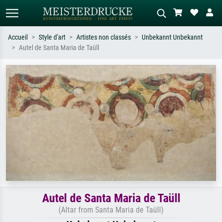
Accueil
Style d'art
Artistes non classés
Unbekannt Unbekannt
Autel de Santa Maria de Taüll
Recherche standard
Recherche d'images IA
Recherchez par artiste, titre ou style –
Décrivez la scène – ex. prairie verte,
ex. Monet, Nuit étoilée,
abstrait avec beaucoup de rouge,
impressionnisme, vague de Hokusai,
tableau sombre, nu debout près d'un
nu.
arbre.
Autel de Santa Maria de Taüll
(Altar from Santa Maria de Taüll)