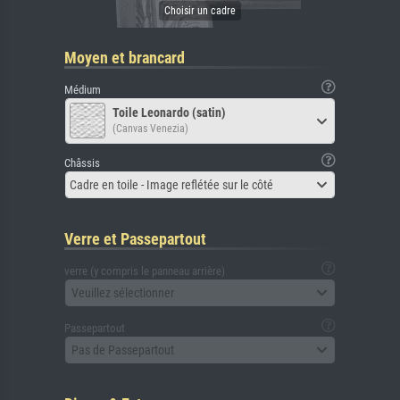
Moyen et brancard
Médium
Toile Leonardo (satin)
(Canvas Venezia)
Châssis
Cadre en toile - Image reflétée sur le côté
Verre et Passepartout
verre (y compris le panneau arrière)
Veuillez sélectionner
Passepartout
Pas de Passepartout