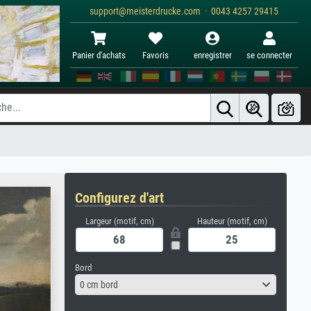
support@meisterdrucke.com · 0043 4257 29415
Panier d'achats
Favoris
enregistrer
se connecter
Configurez d'art
Largeur (motif, cm)
Hauteur (motif, cm)
Bord
0 cm bord