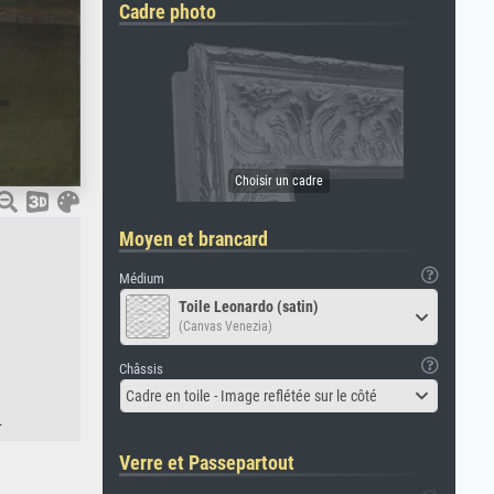
Cadre photo
Moyen et brancard
Médium
Toile Leonardo (satin)
(Canvas Venezia)
Châssis
Cadre en toile - Image reflétée sur le côté
.
Verre et Passepartout