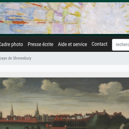
Contact
Cadre photo
Presse écrite
Aide et service
baye de Shrewsbury