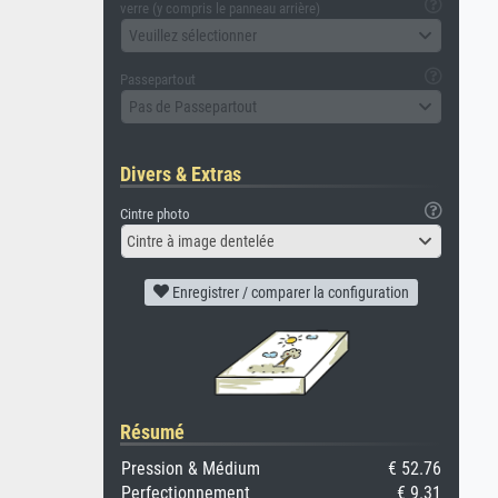
verre (y compris le panneau arrière)
Veuillez sélectionner
Passepartout
Pas de Passepartout
Divers & Extras
Cintre photo
Cintre à image dentelée
Enregistrer / comparer la configuration
Résumé
Pression & Médium
€ 52.76
Perfectionnement
€ 9.31