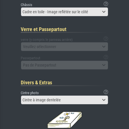
Châssis
Cadre en toile - Image reflétée sur le côté
Verre et Passepartout
verre (y compris le panneau arrière)
Veuillez sélectionner
Passepartout
Pas de Passepartout
Divers & Extras
Cintre photo
Cintre à image dentelée