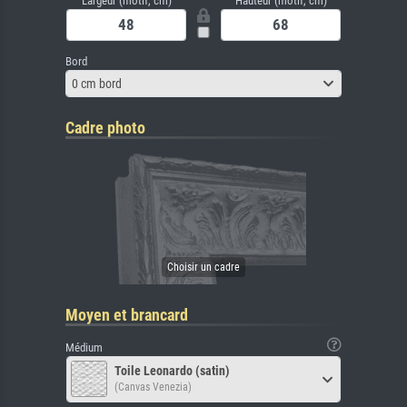
Largeur (motif, cm)
Hauteur (motif, cm)
Bord
0 cm bord
Cadre photo
Moyen et brancard
Médium
Toile Leonardo (satin)
(Canvas Venezia)