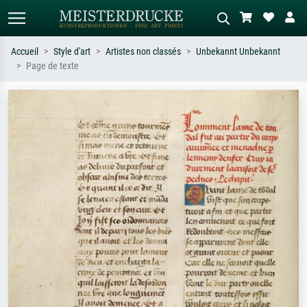
Accueil
Style d'art
Artistes non classés
Unbekannt Unbekannt
Page de texte
Recherche standard
Recherche d'images IA
Recherchez par artiste, titre ou style –
Décrivez la scène – ex. prairie verte,
ex. Monet, Nuit étoilée,
abstrait avec beaucoup de rouge,
impressionnisme, vague de Hokusai,
tableau sombre, nu debout près d'un
nu.
arbre.