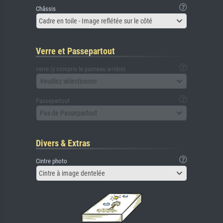
Châssis
Cadre en toile - Image reflétée sur le côté
Verre et Passepartout
verre (y compris le panneau arrière)
Veuillez sélectionner
Passepartout
Pas de Passepartout
Divers & Extras
Cintre photo
Cintre à image dentelée