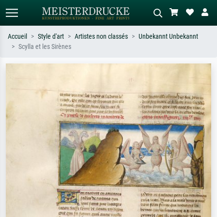
Accueil
Style d'art
Artistes non classés
Unbekannt Unbekannt
Scylla et les Sirènes
Recherche standard
Recherche d'images IA
Recherchez par artiste, titre ou style –
Décrivez la scène – ex. prairie verte,
ex. Monet, Nuit étoilée,
abstrait avec beaucoup de rouge,
impressionnisme, vague de Hokusai,
tableau sombre, nu debout près d'un
nu.
arbre.