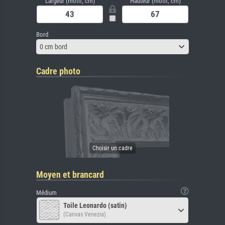
Largeur (motif, cm)
Hauteur (motif, cm)
Bord
0 cm bord
Cadre photo
Moyen et brancard
Médium
Toile Leonardo (satin)
(Canvas Venezia)