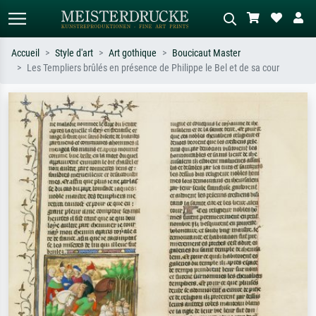
Accueil
Style d'art
Art gothique
Boucicaut Master
Les Templiers brûlés en présence de Philippe le Bel et de sa cour
Recherche standard
Recherche d'images IA
Recherchez par artiste, titre ou style –
Décrivez la scène – ex. prairie verte,
ex. Monet, Nuit étoilée,
abstrait avec beaucoup de rouge,
impressionnisme, vague de Hokusai,
tableau sombre, nu debout près d'un
nu.
arbre.