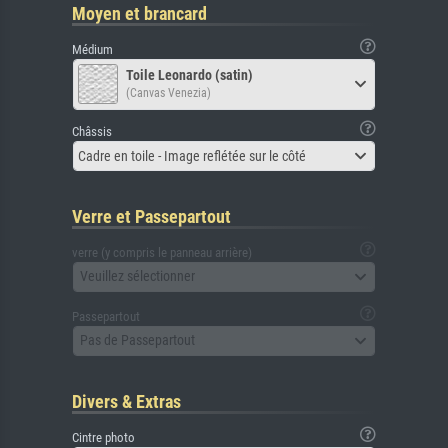
Moyen et brancard
Médium
Toile Leonardo (satin)
(Canvas Venezia)
Châssis
Cadre en toile - Image reflétée sur le côté
Verre et Passepartout
verre (y compris le panneau arrière)
Veuillez sélectionner
Passepartout
Pas de Passepartout
Divers & Extras
Cintre photo