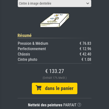
Cintre à image dentelée
Résumé
Pression & Médium
€ 76.83
Perfectionnement
€ 12.96
Châssis
€ 42.40
Cintre photo
€ 1.08
€ 133.27
(Enthält 17% MwSt.)
dans le panier
Netteté des peintures
PARFAIT