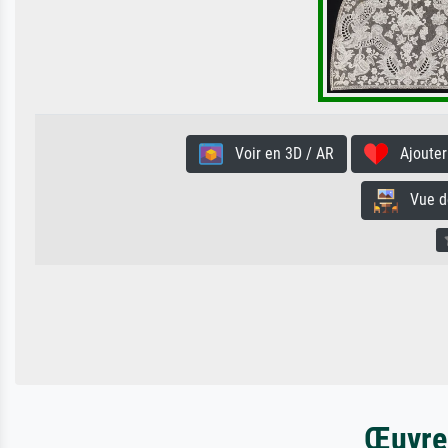
Voir en 3D / AR
Ajouter 
Vue de 
Œuvres