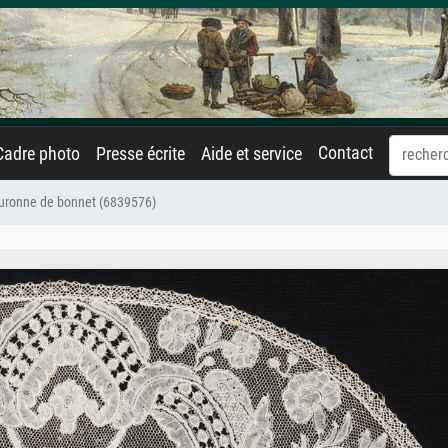
Contact
Cadre photo
Presse écrite
Aide et service
uronne de bonnet (6839576)