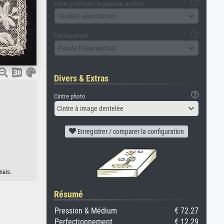
verre (y compris le panneau arrière)
Veuillez sélectionner
Passepartout
Pas de Passepartout
Divers & Extras
Cintre photo
Cintre à image dentelée
Enregistrer / comparer la configuration
nais.
Résumé
Pression & Médium
€ 72.27
Perfectionnement
€ 12.29