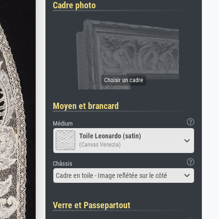
Cadre photo
Moyen et brancard
Médium
Toile Leonardo (satin)
(Canvas Venezia)
Châssis
Cadre en toile - Image reflétée sur le côté
Verre et Passepartout