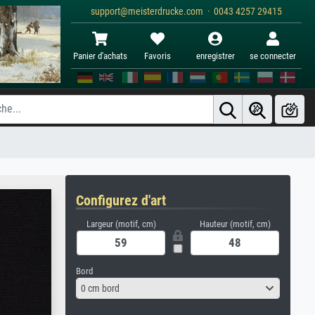
support@meisterdrucke.com · 0043 4257 29415
Panier d'achats
Favoris
enregistrer
se connecter
Configurez d'art
Largeur (motif, cm)
Hauteur (motif, cm)
Bord
0 cm bord