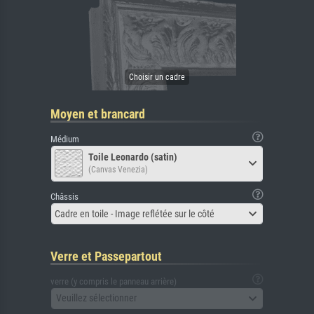
Moyen et brancard
Médium
Toile Leonardo (satin)
(Canvas Venezia)
Châssis
Cadre en toile - Image reflétée sur le côté
Verre et Passepartout
verre (y compris le panneau arrière)
Veuillez sélectionner