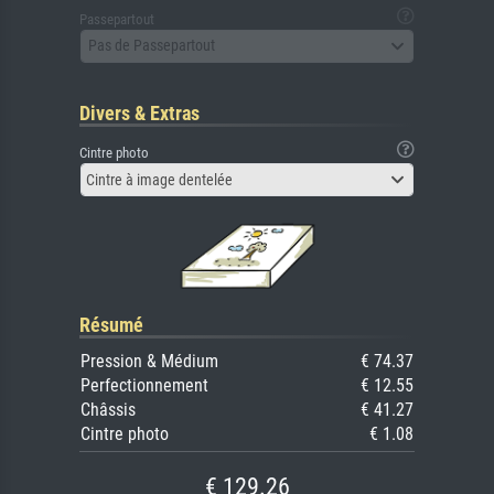
Passepartout
Pas de Passepartout
Divers & Extras
Cintre photo
Cintre à image dentelée
Résumé
Pression & Médium
€ 74.37
Perfectionnement
€ 12.55
Châssis
€ 41.27
Cintre photo
€ 1.08
€ 129.26