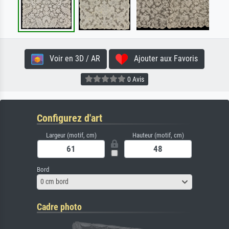
Voir en 3D / AR
Ajouter aux Favoris
0 Avis
Configurez d'art
Largeur (motif, cm)
Hauteur (motif, cm)
Bord
0 cm bord
Cadre photo