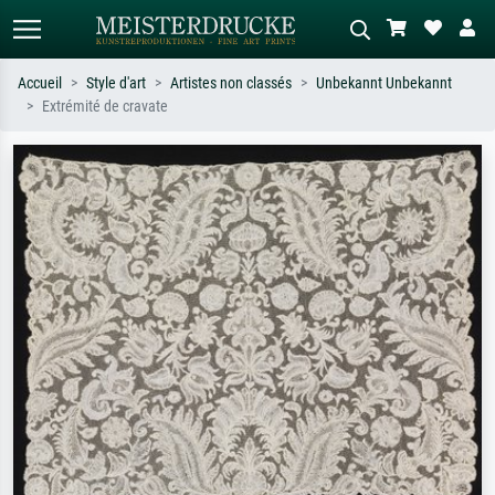
Accueil
Style d'art
Artistes non classés
Unbekannt Unbekannt
Extrémité de cravate
Recherche standard
Recherche d'images IA
Recherchez par artiste, titre ou style –
Décrivez la scène – ex. prairie verte,
ex. Monet, Nuit étoilée,
abstrait avec beaucoup de rouge,
impressionnisme, vague de Hokusai,
tableau sombre, nu debout près d'un
nu.
arbre.