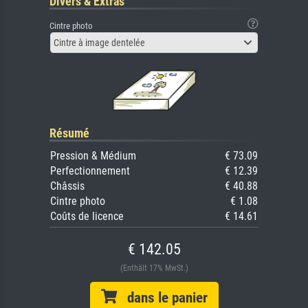
Divers & Extras
Cintre photo
Cintre à image dentelée
Résumé
Pression & Médium
€ 73.09
Perfectionnement
€ 12.39
Châssis
€ 40.88
Cintre photo
€ 1.08
Coûts de licence
€ 14.61
€ 142.05
(Enthält 17% MwSt.)
dans le panier