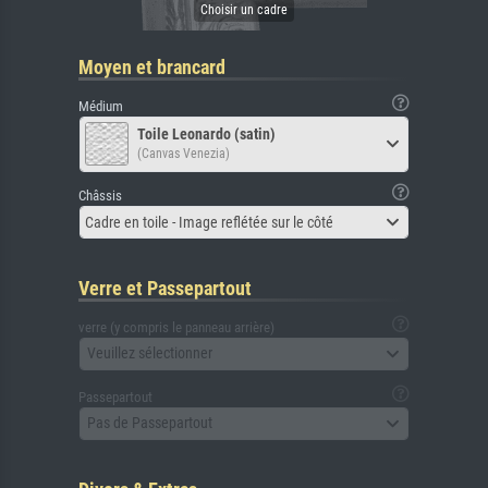
Moyen et brancard
Médium
Toile Leonardo (satin)
(Canvas Venezia)
Châssis
Cadre en toile - Image reflétée sur le côté
Verre et Passepartout
verre (y compris le panneau arrière)
Veuillez sélectionner
Passepartout
Pas de Passepartout