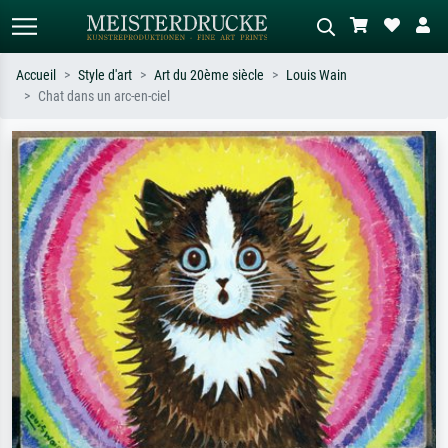
Accueil
Style d'art
Art du 20ème siècle
Louis Wain
Chat dans un arc-en-ciel
Recherche standard
Recherche d'images IA
Recherchez par artiste, titre ou style –
Décrivez la scène – ex. prairie verte,
ex. Monet, Nuit étoilée,
abstrait avec beaucoup de rouge,
impressionnisme, vague de Hokusai,
tableau sombre, nu debout près d'un
nu.
arbre.