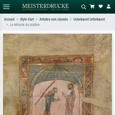
Accueil
Style d'art
Artistes non classés
Unbekannt Unbekannt
Le Miracle du statère
Recherche standard
Recherche d'images IA
Recherchez par artiste, titre ou style –
Décrivez la scène – ex. prairie verte,
ex. Monet, Nuit étoilée,
abstrait avec beaucoup de rouge,
impressionnisme, vague de Hokusai,
tableau sombre, nu debout près d'un
nu.
arbre.