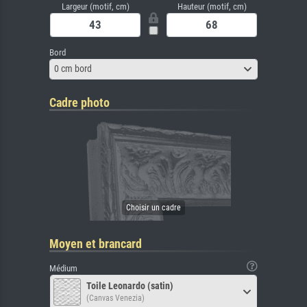
Largeur (motif, cm)
Hauteur (motif, cm)
Bord
0 cm bord
Cadre photo
Moyen et brancard
Médium
Toile Leonardo (satin)
(Canvas Venezia)