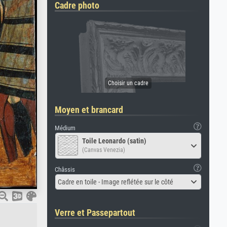
Cadre photo
Moyen et brancard
Médium
Toile Leonardo (satin)
(Canvas Venezia)
Châssis
Cadre en toile - Image reflétée sur le côté
Verre et Passepartout