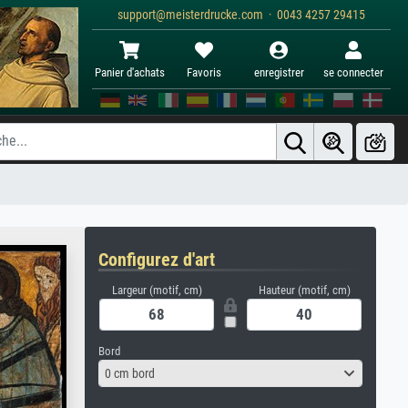
support@meisterdrucke.com · 0043 4257 29415
Panier d'achats
Favoris
enregistrer
se connecter
Configurez d'art
Largeur (motif, cm)
Hauteur (motif, cm)
Bord
0 cm bord