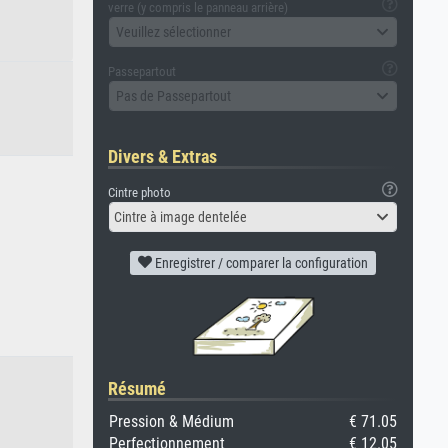
verre (y compris le panneau arrière)
Veuillez sélectionner
Passepartout
Pas de Passepartout
Divers & Extras
Cintre photo
Cintre à image dentelée
Enregistrer / comparer la configuration
Résumé
Pression & Médium
€ 71.05
Perfectionnement
€ 12.05