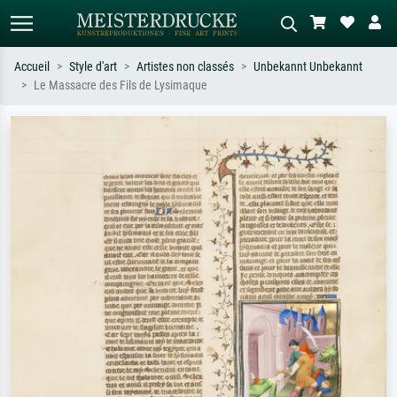
Accueil
Style d'art
Artistes non classés
Unbekannt Unbekannt
Le Massacre des Fils de Lysimaque
Recherche standard
Recherche d'images IA
Recherchez par artiste, titre ou style –
Décrivez la scène – ex. prairie verte,
ex. Monet, Nuit étoilée,
abstrait avec beaucoup de rouge,
impressionnisme, vague de Hokusai,
tableau sombre, nu debout près d'un
nu.
arbre.