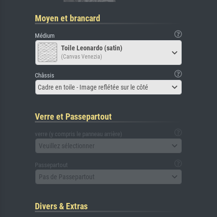
Moyen et brancard
Médium
Toile Leonardo (satin)
(Canvas Venezia)
Châssis
Cadre en toile - Image reflétée sur le côté
Verre et Passepartout
verre (y compris le panneau arrière)
Veuillez sélectionner
Passepartout
Pas de Passepartout
Divers & Extras