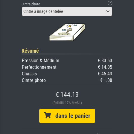
Cintre photo
Cintre à image dentelée
Résumé
Pression & Médium
€ 83.63
Perfectionnement
€ 14.05
Châssis
€ 45.43
Cintre photo
€ 1.08
€ 144.19
(Enthält 17% MwSt.)
dans le panier