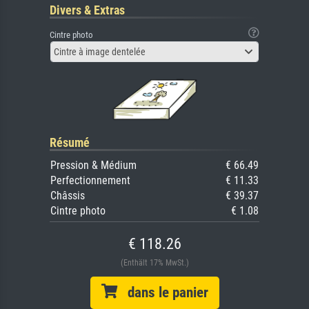
Divers & Extras
Cintre photo
Cintre à image dentelée
Résumé
Pression & Médium
€ 66.49
Perfectionnement
€ 11.33
Châssis
€ 39.37
Cintre photo
€ 1.08
€ 118.26
(Enthält 17% MwSt.)
dans le panier