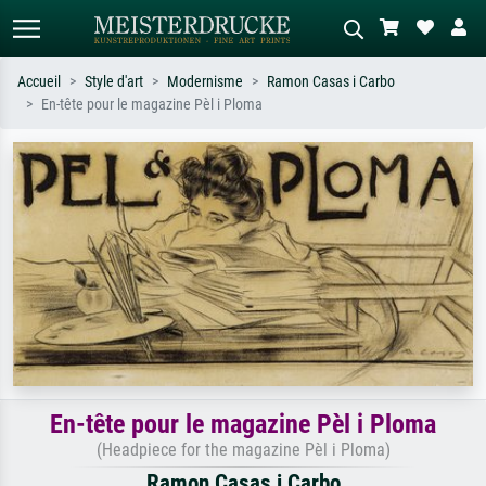
Accueil
Style d'art
Modernisme
Ramon Casas i Carbo
En-tête pour le magazine Pèl i Ploma
Recherche standard
Recherche d'images IA
Recherchez par artiste, titre ou style –
Décrivez la scène – ex. prairie verte,
ex. Monet, Nuit étoilée,
abstrait avec beaucoup de rouge,
impressionnisme, vague de Hokusai,
tableau sombre, nu debout près d'un
nu.
arbre.
En-tête pour le magazine Pèl i Ploma
(Headpiece for the magazine Pèl i Ploma)
Ramon Casas i Carbo