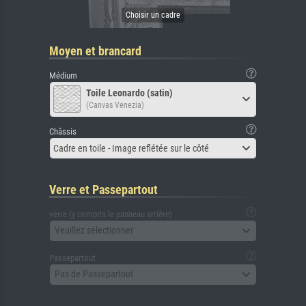
Moyen et brancard
Médium
Toile Leonardo (satin)
(Canvas Venezia)
Châssis
Cadre en toile - Image reflétée sur le côté
Verre et Passepartout
verre (y compris le panneau arrière)
Veuillez sélectionner
Passepartout
Pas de Passepartout