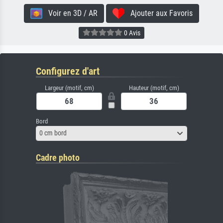
Voir en 3D / AR
Ajouter aux Favoris
0 Avis
Configurez d'art
Largeur (motif, cm)
Hauteur (motif, cm)
Bord
0 cm bord
Cadre photo