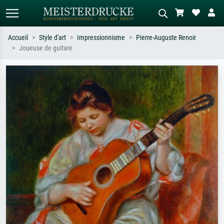
Accueil
Style d'art
Impressionnisme
Pierre-Auguste Renoir
Joueuse de guitare
Recherche standard
Recherche d'images IA
Recherchez par artiste, titre ou style –
Décrivez la scène – ex. prairie verte,
ex. Monet, Nuit étoilée,
abstrait avec beaucoup de rouge,
impressionnisme, vague de Hokusai,
tableau sombre, nu debout près d'un
nu.
arbre.