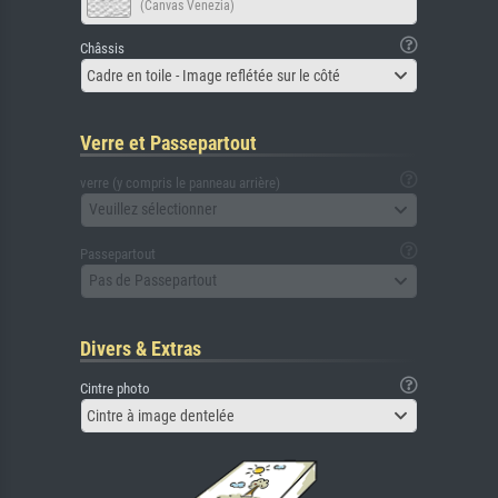
(Canvas Venezia)
Châssis
Cadre en toile - Image reflétée sur le côté
Verre et Passepartout
verre (y compris le panneau arrière)
Veuillez sélectionner
Passepartout
Pas de Passepartout
Divers & Extras
Cintre photo
Cintre à image dentelée