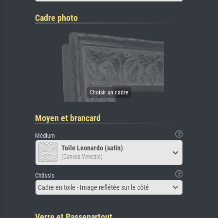
Cadre photo
Moyen et brancard
Médium
Toile Leonardo (satin)
(Canvas Venezia)
Châssis
Cadre en toile - Image reflétée sur le côté
Verre et Passepartout