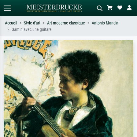
Accueil
Style d'art
Art moderne classique
Antonio Mancini
Gamin avec une guitare
Recherche standard
Recherche d'images IA
Recherchez par artiste, titre ou style –
Décrivez la scène – ex. prairie verte,
ex. Monet, Nuit étoilée,
abstrait avec beaucoup de rouge,
impressionnisme, vague de Hokusai,
tableau sombre, nu debout près d'un
nu.
arbre.