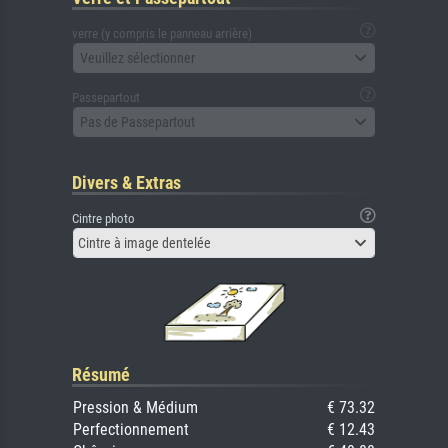
verre (y compris le panneau arrière)
Veuillez sélectionner
Passepartout
Pas de Passepartout
Divers & Extras
Cintre photo
Cintre à image dentelée
Résumé
Pression & Médium
€ 73.32
Perfectionnement
€ 12.43