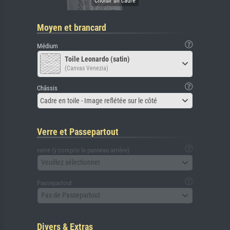
Moyen et brancard
Médium
Toile Leonardo (satin)
(Canvas Venezia)
Châssis
Cadre en toile - Image reflétée sur le côté
Verre et Passepartout
verre (y compris le panneau arrière)
Veuillez sélectionner
Passepartout
Pas de Passepartout
Divers & Extras