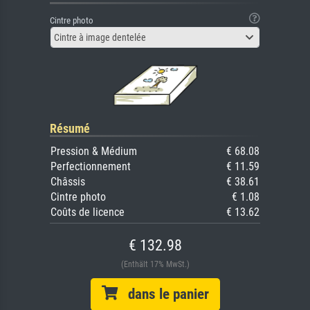
Cintre photo
Cintre à image dentelée
Résumé
Pression & Médium
€ 68.08
Perfectionnement
€ 11.59
Châssis
€ 38.61
Cintre photo
€ 1.08
Coûts de licence
€ 13.62
€ 132.98
(Enthält 17% MwSt.)
dans le panier