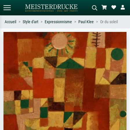
Accueil
Style d'art
Expressionnisme
Paul Klee
Or du soleil
Recherche standard
Recherche d'images IA
Recherchez par artiste, titre ou style –
Décrivez la scène – ex. prairie verte,
ex. Monet, Nuit étoilée,
abstrait avec beaucoup de rouge,
impressionnisme, vague de Hokusai,
tableau sombre, nu debout près d'un
nu.
arbre.