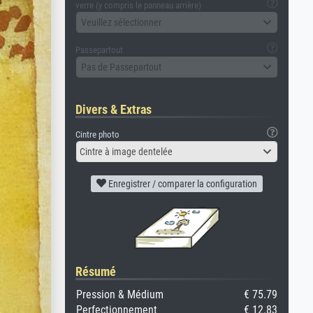
verre (y compris le panneau arrière)
Veuillez sélectionner
Passepartout
Pas de Passepartout
Divers & Extras
Cintre photo
Cintre à image dentelée
Enregistrer / comparer la configuration
Résumé
Pression & Médium
€ 75.79
Perfectionnement
€ 12.83