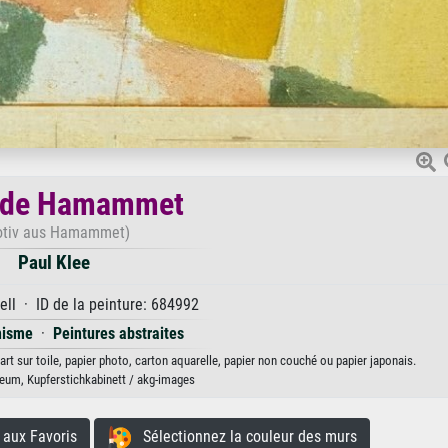
f de Hamammet
otiv aus Hamammet)
Paul Klee
ll · ID de la peinture: 684992
nisme
·
Peintures abstraites
t sur toile, papier photo, carton aquarelle, papier non couché ou papier japonais.
um, Kupferstichkabinett / akg-images
aux Favoris
Sélectionnez la couleur des murs