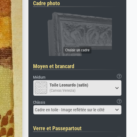
Cadre photo
Moyen et brancard
Médium
Toile Leonardo (satin)
(Canvas Venezia)
Châssis
Cadre en toile - Image reflétée sur le côté
Verre et Passepartout