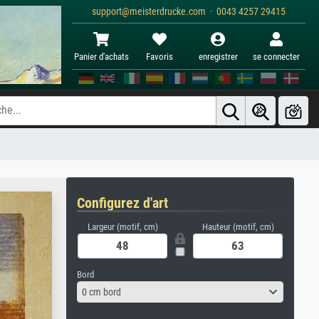
support@meisterdrucke.com · 0043 4257 29415
Panier d'achats
Favoris
enregistrer
se connecter
Configurez d'art
Largeur (motif, cm)
Hauteur (motif, cm)
Bord
0 cm bord