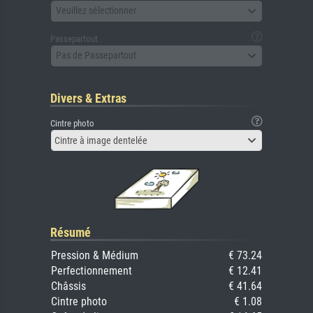
Veuillez sélectionner
Passepartout
Pas de Passepartout
Divers & Extras
Cintre photo
Cintre à image dentelée
Résumé
Pression & Médium
€ 73.24
Perfectionnement
€ 12.41
Châssis
€ 41.64
Cintre photo
€ 1.08