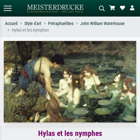
Accueil
Style d'art
Préraphaélites
John William Waterhouse
Hylas et les nymphes
Recherche standard
Recherche d'images IA
Recherchez par artiste, titre ou style –
Décrivez la scène – ex. prairie verte,
ex. Monet, Nuit étoilée,
abstrait avec beaucoup de rouge,
impressionnisme, vague de Hokusai,
tableau sombre, nu debout près d'un
nu.
arbre.
Hylas et les nymphes