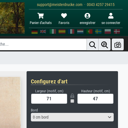
support@meisterdrucke.com · 0043 4257 29415
Panier d'achats
Favoris
enregistrer
se connecter
Configurez d'art
Largeur (motif, cm)
Hauteur (motif, cm)
Bord
0 cm bord