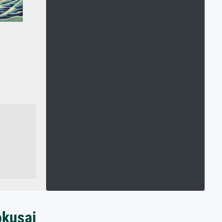
okusai