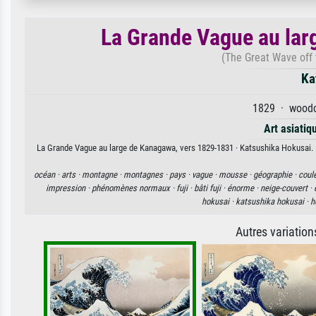
La Grande Vague au lar
(The Great Wave off
Ka
1829 · woodcu
Art asiatiq
La Grande Vague au large de Kanagawa, vers 1829-1831 · Katsushika Hokusai. Di
océan ·
arts ·
montagne ·
montagnes ·
pays ·
vague ·
mousse ·
géographie ·
coul
impression ·
phénomènes normaux ·
fuji ·
bâti fuji ·
énorme ·
neige-couvert ·
hokusai ·
katsushika hokusai ·
h
Autres variatio