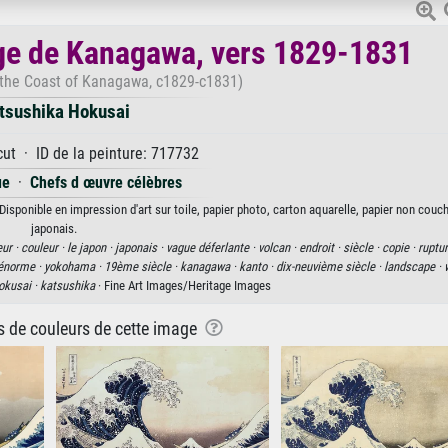
ge de Kanagawa, vers 1829-1831
 the Coast of Kanagawa, c1829-c1831)
tsushika Hokusai
t · ID de la peinture: 717732
ue
·
Chefs d œuvre célèbres
sponible en impression d'art sur toile, papier photo, carton aquarelle, papier non couc
japonais.
eur ·
couleur ·
le japon ·
japonais ·
vague déferlante ·
volcan ·
endroit ·
siècle ·
copie ·
ruptur
énorme ·
yokohama ·
19ème siècle ·
kanagawa ·
kanto ·
dix-neuvième siècle ·
landscape ·
okusai ·
katsushika
· Fine Art Images/Heritage Images
ns de couleurs de cette image