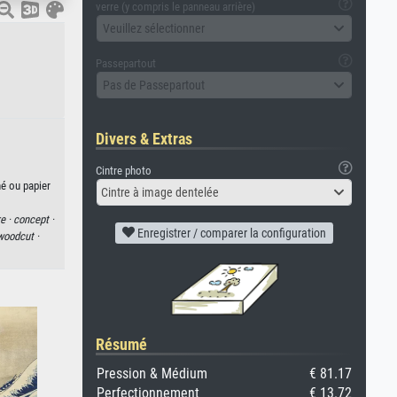
verre (y compris le panneau arrière)
Veuillez sélectionner
Passepartout
Pas de Passepartout
Divers & Extras
Cintre photo
hé ou papier
Cintre à image dentelée
e ·
concept ·
Enregistrer / comparer la configuration
woodcut ·
Résumé
Pression & Médium
€ 81.17
Perfectionnement
€ 13.72