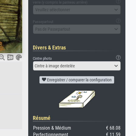
verre (y compris le panneau arrière)
Veuillez sélectionner
Passepartout
Pas de Passepartout
Divers & Extras
Cintre photo
Cintre à image dentelée
Enregistrer / comparer la configuration
Résumé
Pression & Médium
€ 68.08
Perfectionnement
€ 11.59