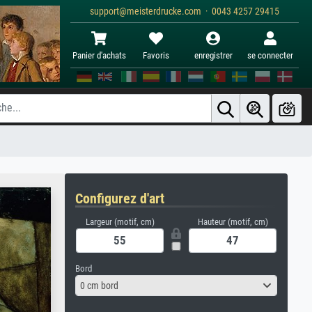
support@meisterdrucke.com · 0043 4257 29415
Panier d'achats
Favoris
enregistrer
se connecter
Configurez d'art
Largeur (motif, cm)
Hauteur (motif, cm)
Bord
0 cm bord