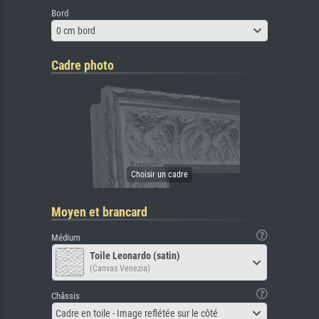
Bord
0 cm bord
Cadre photo
Moyen et brancard
Médium
Toile Leonardo (satin)
(Canvas Venezia)
Châssis
Cadre en toile - Image reflétée sur le côté