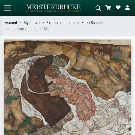
Accueil
Style d'art
Expressionnisme
Egon Schiele
La mort et la jeune fille
Recherche standard
Recherche d'images IA
Recherchez par artiste, titre ou style –
Décrivez la scène – ex. prairie verte,
ex. Monet, Nuit étoilée,
abstrait avec beaucoup de rouge,
impressionnisme, vague de Hokusai,
tableau sombre, nu debout près d'un
nu.
arbre.