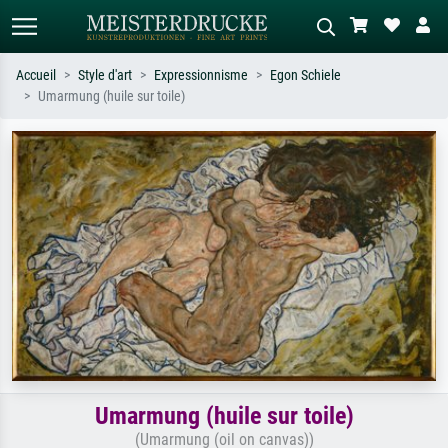
Accueil
Style d'art
Expressionnisme
Egon Schiele
Umarmung (huile sur toile)
Recherche standard
Recherche d'images IA
Recherchez par artiste, titre ou style –
Décrivez la scène – ex. prairie verte,
ex. Monet, Nuit étoilée,
abstrait avec beaucoup de rouge,
impressionnisme, vague de Hokusai,
tableau sombre, nu debout près d'un
nu.
arbre.
Umarmung (huile sur toile)
(Umarmung (oil on canvas))