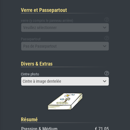
Verre et Passepartout
verre (y compris le panneau arrière)
Veuillez sélectionner
Passepartout
Pas de Passepartout
Divers & Extras
Cintre photo
Cintre à image dentelée
Résumé
Pression & Médium
€ 71.05