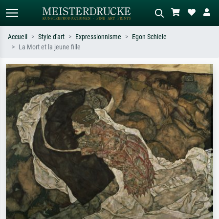
Accueil
Style d'art
Expressionnisme
Egon Schiele
La Mort et la jeune fille
Recherche standard
Recherche d'images IA
Recherchez par artiste, titre ou style –
Décrivez la scène – ex. prairie verte,
ex. Monet, Nuit étoilée,
abstrait avec beaucoup de rouge,
impressionnisme, vague de Hokusai,
tableau sombre, nu debout près d'un
nu.
arbre.