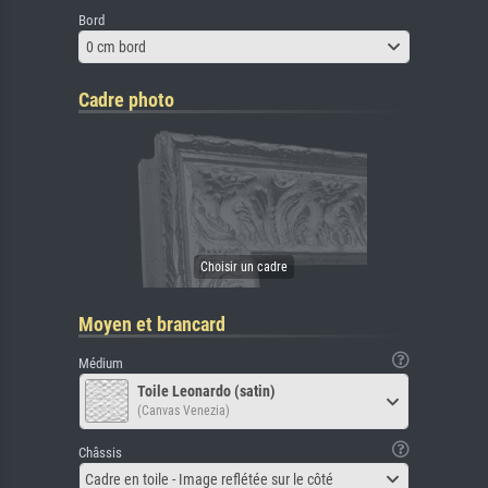
Bord
0 cm bord
Cadre photo
Moyen et brancard
Médium
Toile Leonardo (satin)
(Canvas Venezia)
Châssis
Cadre en toile - Image reflétée sur le côté