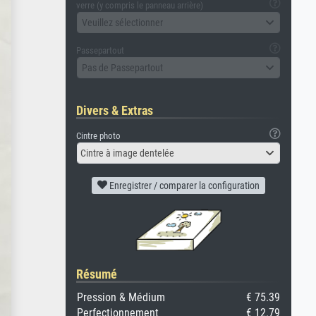
verre (y compris le panneau arrière)
Veuillez sélectionner
Passepartout
Pas de Passepartout
Divers & Extras
Cintre photo
Cintre à image dentelée
Enregistrer / comparer la configuration
Résumé
Pression & Médium
€ 75.39
Perfectionnement
€ 12.79