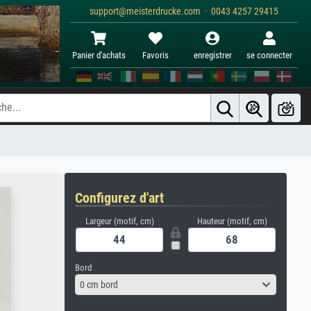
support@meisterdrucke.com · 0043 4257 29415
Panier d'achats
Favoris
enregistrer
se connecter
Configurez d'art
Largeur (motif, cm)
Hauteur (motif, cm)
Bord
0 cm bord