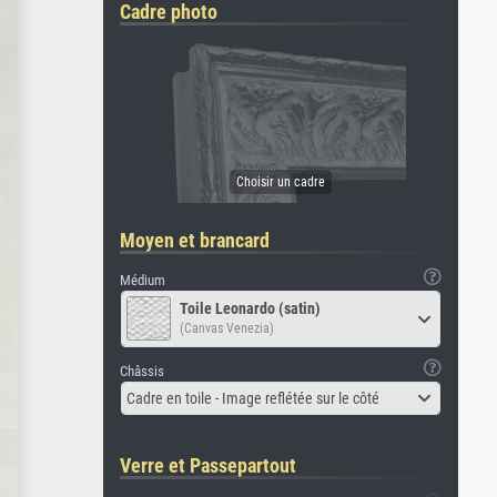
Cadre photo
Moyen et brancard
Médium
Toile Leonardo (satin)
(Canvas Venezia)
Châssis
Cadre en toile - Image reflétée sur le côté
Verre et Passepartout