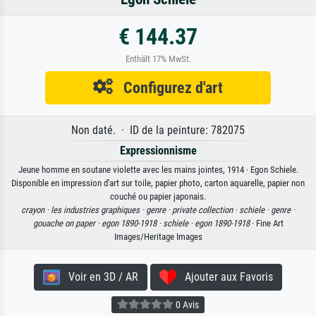
€ 144.37
Enthält 17% MwSt.
Configurez d'art
Non daté. · ID de la peinture: 782075
Expressionnisme
Jeune homme en soutane violette avec les mains jointes, 1914 · Egon Schiele.
Disponible en impression d'art sur toile, papier photo, carton aquarelle, papier non
couché ou papier japonais.
crayon ·
les industries graphiques ·
genre ·
private collection ·
schiele ·
genre ·
gouache on paper ·
egon 1890-1918 ·
schiele ·
egon 1890-1918
· Fine Art
Images/Heritage Images
Voir en 3D / AR
Ajouter aux Favoris
0 Avis