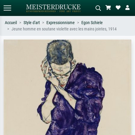
Accueil
Style d'art
Expressionnisme
Egon Schiele
Jeune homme en soutane violette avec les mains jointes, 1914
Recherche standard
Recherche d'images IA
Recherchez par artiste, titre ou style –
Décrivez la scène – ex. prairie verte,
ex. Monet, Nuit étoilée,
abstrait avec beaucoup de rouge,
impressionnisme, vague de Hokusai,
tableau sombre, nu debout près d'un
nu.
arbre.