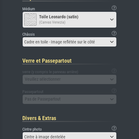
Médium
Toile Leonardo (satin)
(Canvas Venezia)
Châssis
Cadre en toile - Image reflétée sur le côté
Verre et Passepartout
verre (y compris le panneau arrière)
Veuillez sélectionner
Passepartout
Pas de Passepartout
Divers & Extras
Cintre photo
Cintre à image dentelée