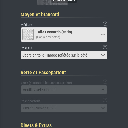
Moyen et brancard
Médium
Toile Leonardo (satin)
(Canvas Venezia)
Châssis
Cadre en toile - Image reflétée sur le côté
Verre et Passepartout
verre (y compris le panneau arrière)
Veuillez sélectionner
Passepartout
Pas de Passepartout
Divers & Extras