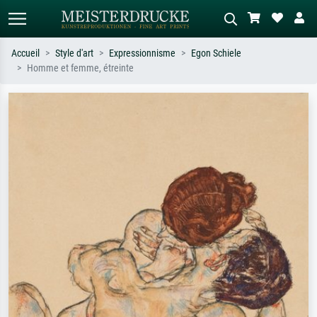
Accueil
Style d'art
Expressionnisme
Egon Schiele
Homme et femme, étreinte
Recherche standard
Recherche d'images IA
Recherchez par artiste, titre ou style –
Décrivez la scène – ex. prairie verte,
ex. Monet, Nuit étoilée,
abstrait avec beaucoup de rouge,
impressionnisme, vague de Hokusai,
tableau sombre, nu debout près d'un
nu.
arbre.