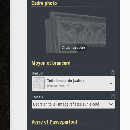
Cadre photo
Moyen et brancard
Médium
Toile Leonardo (satin)
(Canvas Venezia)
Châssis
Cadre en toile - Image reflétée sur le côté
Verre et Passepartout