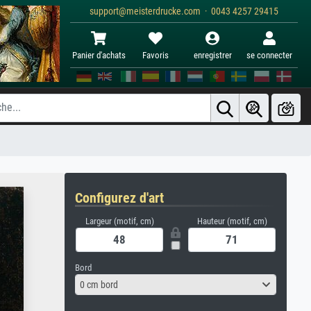
support@meisterdrucke.com · 0043 4257 29415
Panier d'achats
Favoris
enregistrer
se connecter
Configurez d'art
Largeur (motif, cm)
Hauteur (motif, cm)
Bord
0 cm bord