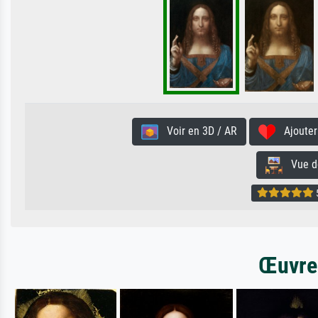
Voir en 3D / AR
Ajouter 
Vue de 
5
Œuvres