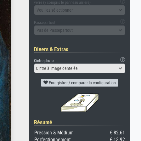
verre (y compris le panneau arrière)
Veuillez sélectionner
Passepartout
Pas de Passepartout
Divers & Extras
Cintre photo
Cintre à image dentelée
Enregistrer / comparer la configuration
Résumé
Pression & Médium
€ 82.61
Perfectionnement
€ 13.92